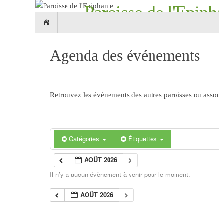
Passer
Paroisse de l'Epiph
Passer
au
Accueil
au
contenu
Croix Roubaix 59 - églises Notre-Dame-de-L
contenu
Agenda des événements
Retrouvez les événements des autres paroisses ou associ
Catégories
Étiquettes
AOÛT 2026
Il n’y a aucun évènement à venir pour le moment.
AOÛT 2026