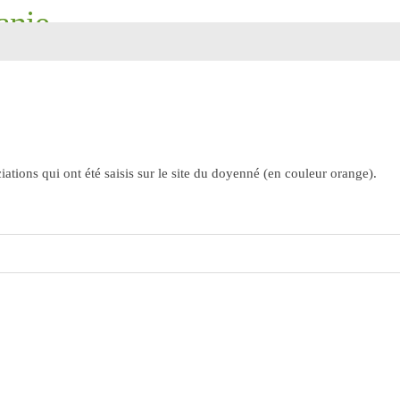
anie
ourdes, Saint-Pierre, Saint-Martin
ations qui ont été saisis sur le site du doyenné (en couleur orange).