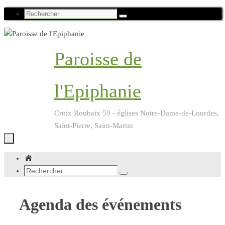
Passer
Recherche
Rechercher
au
pour
contenu
:
Paroisse de
l'Epiphanie
Croix Roubaix 59 - églises Notre-Dame-de-Lourdes,
Saint-Pierre, Saint-Martin
Passer
Accueil
au
Recherche
Rechercher
contenu
pour
:
Agenda des événements