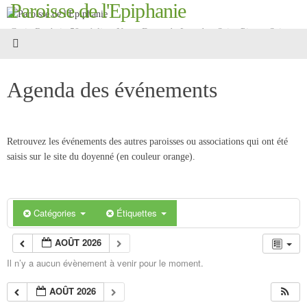
Paroisse de l'Epiphanie
Passer
au
Croix Roubaix 59 - églises Notre-Dame-de-Lourdes, Saint-Pierre, Saint-
contenu
Martin
Agenda des événements
Retrouvez les événements des autres paroisses ou associations qui ont été
saisis sur le site du doyenné (en couleur orange).
Catégories
Étiquettes
AOÛT 2026
Il n’y a aucun évènement à venir pour le moment.
AOÛT 2026