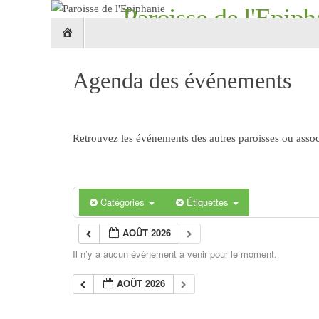
Passer
Paroisse de l'Epiph
Passer
au
Accueil
au
contenu
Croix Roubaix 59 - églises Notre-Dame-de-L
contenu
Agenda des événements
Retrouvez les événements des autres paroisses ou associ
Catégories
Étiquettes
AOÛT 2026
Il n’y a aucun évènement à venir pour le moment.
AOÛT 2026