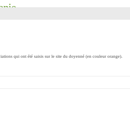
anie
ourdes, Saint-Pierre, Saint-Martin
ations qui ont été saisis sur le site du doyenné (en couleur orange).