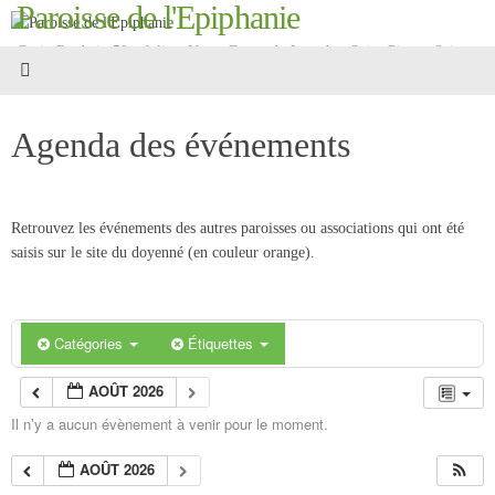
Paroisse de l'Epiphanie
Passer
au
Croix Roubaix 59 - églises Notre-Dame-de-Lourdes, Saint-Pierre, Saint-
contenu
Martin
Agenda des événements
Retrouvez les événements des autres paroisses ou associations qui ont été
saisis sur le site du doyenné (en couleur orange).
Catégories
Étiquettes
AOÛT 2026
Il n’y a aucun évènement à venir pour le moment.
AOÛT 2026