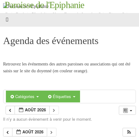
Paroisse de l'Epiphanie
Passer
au
Croix Roubaix 59 - églises Notre-Dame-de-Lourdes, Saint-Pierre, Saint-
contenu
Martin
Agenda des événements
Retrouvez les événements des autres paroisses ou associations qui ont été
saisis sur le site du doyenné (en couleur orange).
Catégories
Étiquettes
AOÛT 2026
Il n’y a aucun évènement à venir pour le moment.
AOÛT 2026