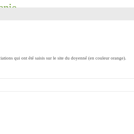
anie
ourdes, Saint-Pierre, Saint-Martin
ations qui ont été saisis sur le site du doyenné (en couleur orange).