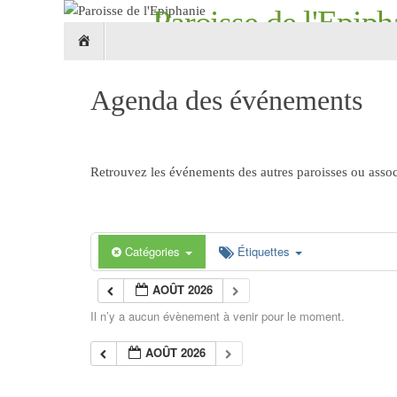
Passer
Paroisse de l'Epiph
Passer
au
Accueil
au
contenu
Croix Roubaix 59 - églises Notre-Dame-de-L
contenu
Agenda des événements
Retrouvez les événements des autres paroisses ou associ
Catégories
Étiquettes
AOÛT 2026
Il n’y a aucun évènement à venir pour le moment.
AOÛT 2026