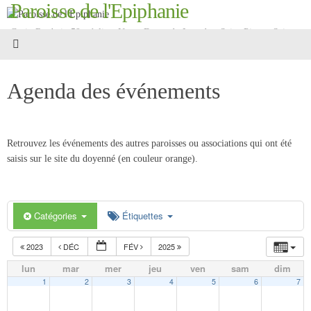
Paroisse de l'Epiphanie
Passer
au
Croix Roubaix 59 - églises Notre-Dame-de-Lourdes, Saint-Pierre, Saint-
contenu
Martin
Agenda des événements
Retrouvez les événements des autres paroisses ou associations qui ont été
saisis sur le site du doyenné (en couleur orange).
Catégories
Étiquettes
2023
DÉC
FÉV
2025
lun
mar
mer
jeu
ven
sam
dim
1
2
3
4
5
6
7