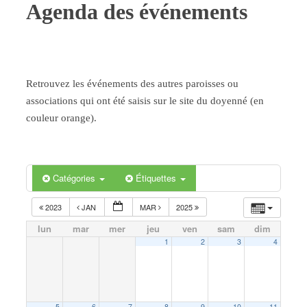
Agenda des événements
Retrouvez les événements des autres paroisses ou
associations qui ont été saisis sur le site du doyenné (en
couleur orange).
Catégories
Étiquettes
2023
JAN
MAR
2025
lun
mar
mer
jeu
ven
sam
dim
1
2
3
4
5
6
7
8
9
10
11