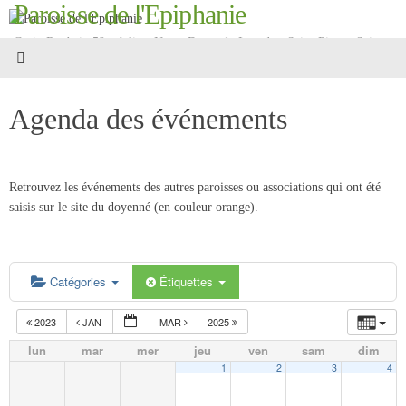
Paroisse de l'Epiphanie
Passer
au
Croix Roubaix 59 - églises Notre-Dame-de-Lourdes, Saint-Pierre, Saint-
contenu
Martin
Agenda des événements
Retrouvez les événements des autres paroisses ou associations qui ont été
saisis sur le site du doyenné (en couleur orange).
Catégories
Étiquettes
2023
JAN
MAR
2025
lun
mar
mer
jeu
ven
sam
dim
1
2
3
4