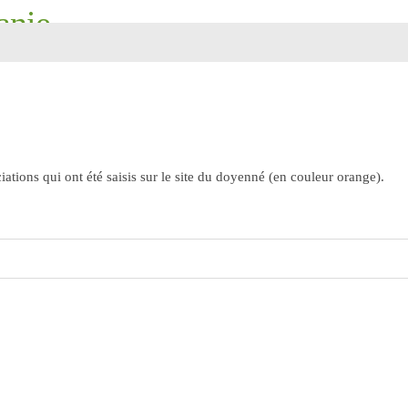
anie
ourdes, Saint-Pierre, Saint-Martin
ations qui ont été saisis sur le site du doyenné (en couleur orange).