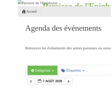
Passer
Paroisse de l'Epiph
Passer
au
Accueil
au
contenu
Croix Roubaix 59 - églises Notre-Dame-de-L
contenu
Agenda des événements
Retrouvez les événements des autres paroisses ou associ
Catégories
Étiquettes
7 AOÛT 2026