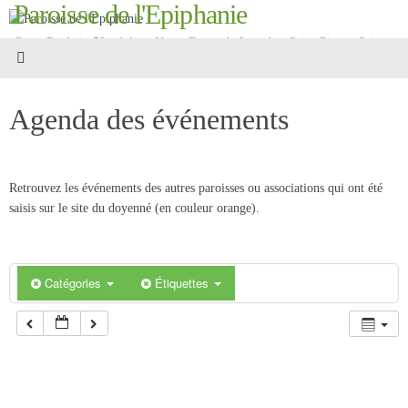
Paroisse de l'Epiphanie
Passer
au
Croix Roubaix 59 - églises Notre-Dame-de-Lourdes, Saint-Pierre, Saint-
contenu
Martin
Agenda des événements
Retrouvez les événements des autres paroisses ou associations qui ont été
saisis sur le site du doyenné (en couleur orange).
Catégories
Étiquettes