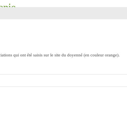
anie
ourdes, Saint-Pierre, Saint-Martin
ations qui ont été saisis sur le site du doyenné (en couleur orange).