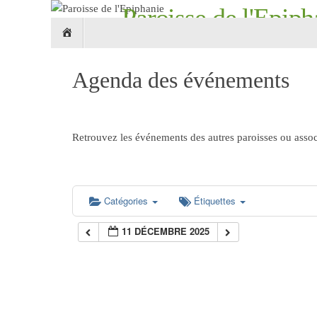
Passer
Paroisse de l'Epiph
Passer
au
Accueil
au
contenu
Croix Roubaix 59 - églises Notre-Dame-de-L
contenu
Agenda des événements
Retrouvez les événements des autres paroisses ou associ
Catégories
Étiquettes
11 DÉCEMBRE 2025