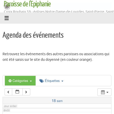
Paroisse de l'Epiphanie
Passer
1h00
au
Croix Roubaix 59 - églises Notre-Dame-de-Lourdes, Saint-Pierre, Saint
contenu
Martin
2h00
Agenda des événements
3h00
4h00
Retrouvez les événements des autres paroisses ou associations qui
ont été saisis sur le site du doyenné (en couleur orange).
5h00
6h00
Catégories
Étiquettes
7h00
18
sam
Jour entier
8h00