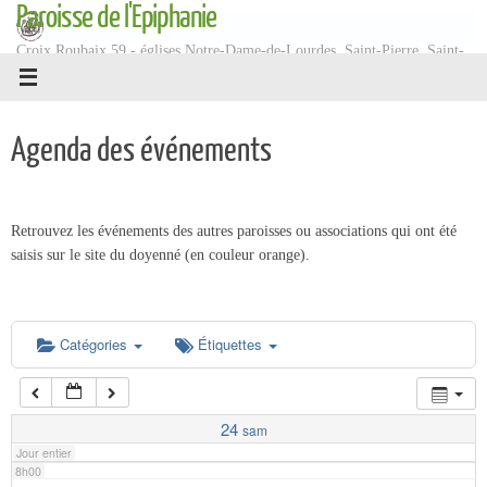
Paroisse de l'Epiphanie
Passer
1h00
au
Croix Roubaix 59 - églises Notre-Dame-de-Lourdes, Saint-Pierre, Saint-
contenu
Martin
2h00
Agenda des événements
3h00
4h00
Retrouvez les événements des autres paroisses ou associations qui ont été
saisis sur le site du doyenné (en couleur orange).
5h00
6h00
Catégories
Étiquettes
7h00
24
sam
Jour entier
8h00