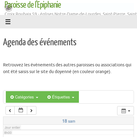
Paroisse de l'Epiphanie
Passer
1h00
au
Croix Roubaix 59 - églises Notre-Dame-de-Lourdes, Saint-Pierre, Saint
contenu
Martin
2h00
Agenda des événements
3h00
4h00
Retrouvez les événements des autres paroisses ou associations qui
ont été saisis sur le site du doyenné (en couleur orange).
5h00
6h00
Catégories
Étiquettes
7h00
18
sam
Jour entier
8h00