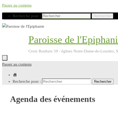
Passer au contenu
Recherche pour :
Rechercher
Paroisse de l'Epiphan
Croix Roubaix 59 - églises Notre-Dame-de-Lourdes, Sa
0h00
Passer au contenu
1h00
Accueil
Recherche pour :
Rechercher
2h00
Agenda des événements
3h00
4h00