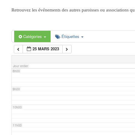
Retrouvez les événements des autres paroisses ou associations qui 
5h00
6h00
Catégories
Étiquettes
25 MARS 2023
7h00
Jour entier
8h00
9h00
10h00
11h00