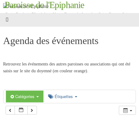
Paroisse de l'Epiphanie
Passer
au
Croix Roubaix 59 - églises Notre-Dame-de-Lourdes, Saint-Pierre, Saint-
contenu
Martin
Agenda des événements
Retrouvez les événements des autres paroisses ou associations qui ont été
saisis sur le site du doyenné (en couleur orange).
Catégories
Étiquettes