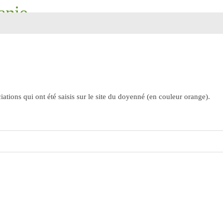
anie
ourdes, Saint-Pierre, Saint-Martin
ations qui ont été saisis sur le site du doyenné (en couleur orange).