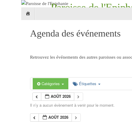
Passer
Paroisse de l'Epiph
Passer
au
Accueil
au
contenu
Croix Roubaix 59 - églises Notre-Dame-de-L
contenu
Agenda des événements
Retrouvez les événements des autres paroisses ou associ
Catégories
Étiquettes
AOÛT 2026
Il n’y a aucun évènement à venir pour le moment.
AOÛT 2026