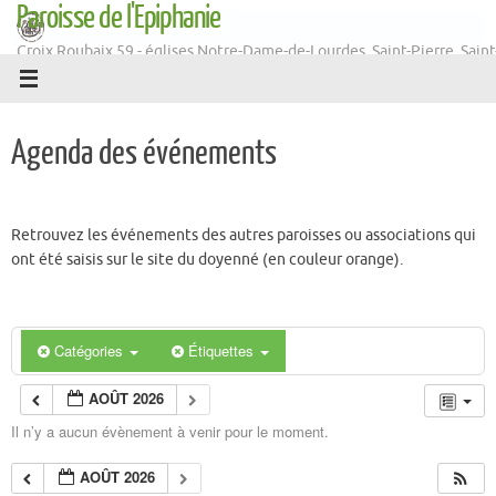
Paroisse de l'Epiphanie
Passer
au
Croix Roubaix 59 - églises Notre-Dame-de-Lourdes, Saint-Pierre, Saint
contenu
Martin
Agenda des événements
Retrouvez les événements des autres paroisses ou associations qui
ont été saisis sur le site du doyenné (en couleur orange).
Catégories
Étiquettes
AOÛT 2026
Il n’y a aucun évènement à venir pour le moment.
AOÛT 2026